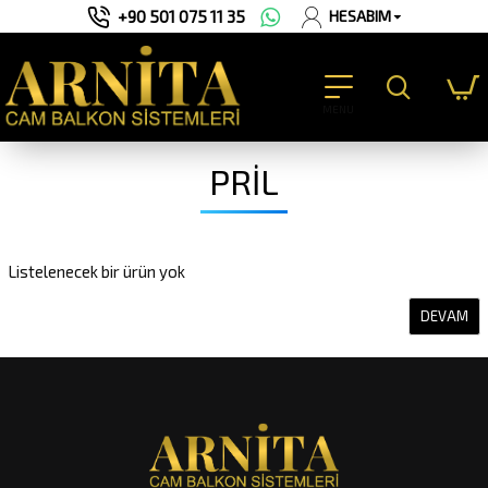
+90 501 075 11 35
HESABIM
PRİL
Listelenecek bir ürün yok
DEVAM