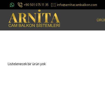
+90 501 075 11 35
info@arnitacambalkon.com
ÜRÜ
Listelenecek bir ürün yok