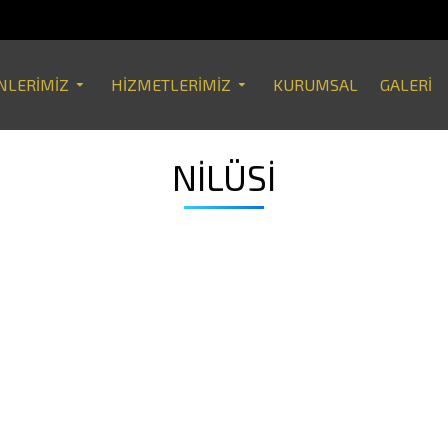
NLERIMIZ
HIZMETLERIMIZ
KURUMSAL
GALERI
NİLÜSİ