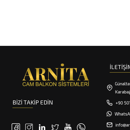
İLETIŞI
Günalta
Karaba
BIZI TAKIP EDIN
+90 501
WhatsA
info@a