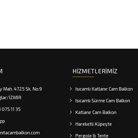
M
HIZMETLERIMIZ
y Mah. 4725 Sk. No:9
Isıcamlı Katlanır Cam Balkon
ğlar/İZMİR
Isıcamlı Sürme Cam Balkon
 075 11 35
Katlanır Cam Balkon
pp
Hareketli Küpeşte
rnitacambalkon.com
Pergole & Tente