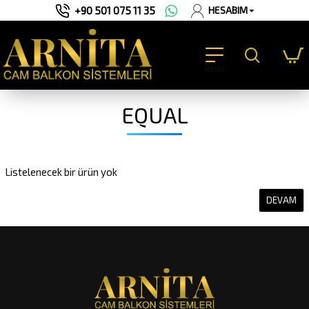
+90 501 075 11 35
HESABIM
EQUAL
Listelenecek bir ürün yok
DEVAM